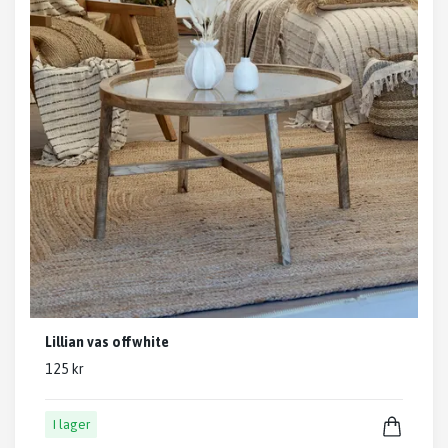
Lillian vas offwhite
125 kr
I lager