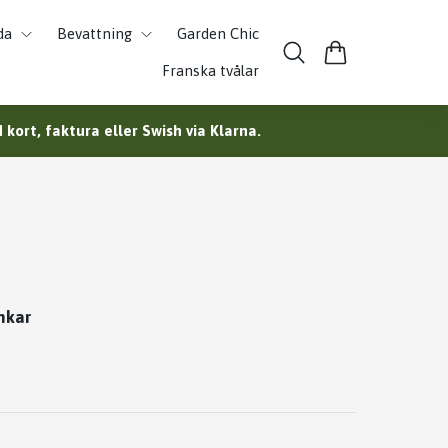
da
Bevattning
Garden Chic
Franska tvålar
kort, faktura eller Swish via Klarna.
nkar