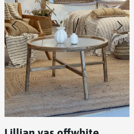
Lillian vas offwhite