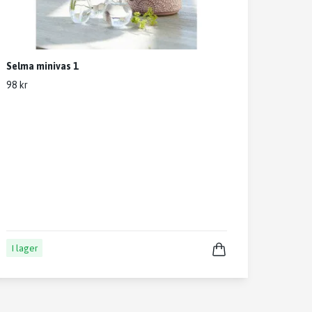
Selma minivas 1
98 kr
I lager