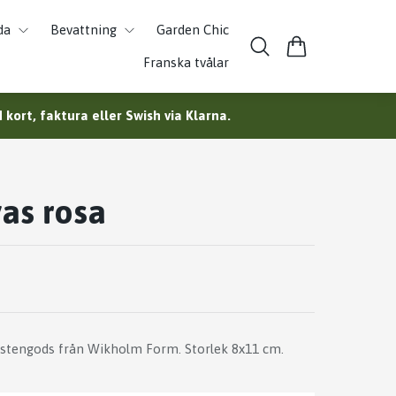
da
Bevattning
Garden Chic
Franska tvålar
kort, faktura eller Swish via Klarna.
vas rosa
 stengods från Wikholm Form. Storlek 8x11 cm.