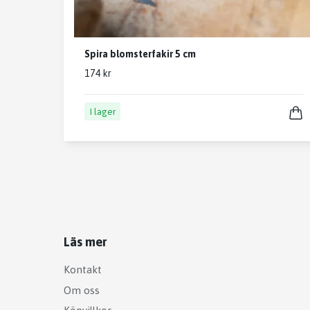
Spira blomsterfakir 5 cm
174 kr
I lager
Läs mer
Kontakt
Om oss