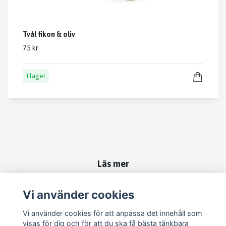
Tvål fikon & oliv
75 kr
I lager
Läs mer
Kontakt
Vi använder cookies
Om oss
Vi använder cookies för att anpassa det innehåll som
Köpvillkor
visas för dig och för att du ska få bästa tänkbara