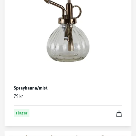
Spraykanna/mist
79 kr
I lager