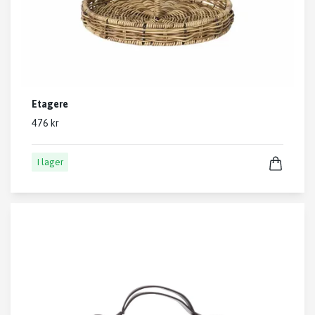
Etagere
476 kr
I lager