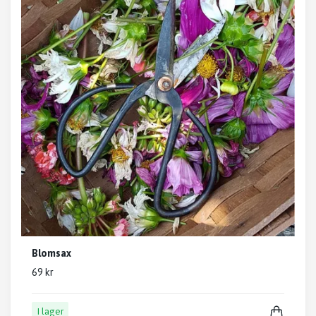
Blomsax
69 kr
I lager