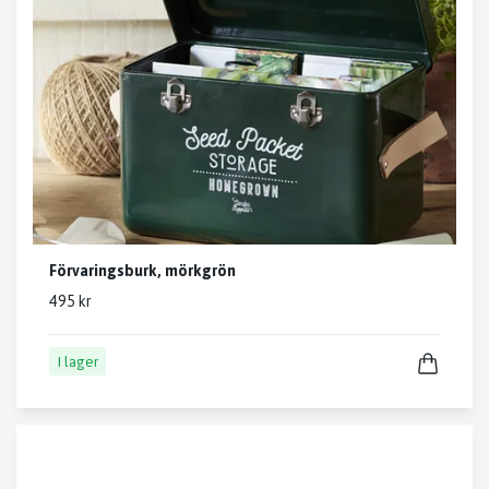
Förvaringsburk, mörkgrön
495 kr
I lager