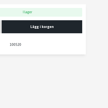
I lager
Lägg i korgen
100520