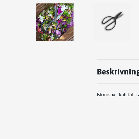
Beskrivnin
Blomsax i kolstål f