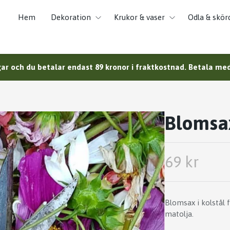
Hem
Dekoration
Krukor & vaser
Odla & skör
ar och du betalar endast 89 kronor i fraktkostnad. Betala med 
Blomsa
69 kr
Blomsax i kolstål 
matolja.