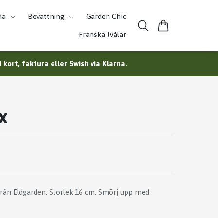
da
Bevattning
Garden Chic
Franska tvålar
kort, faktura eller Swish via Klarna.
x
från Eldgarden. Storlek 16 cm. Smörj upp med