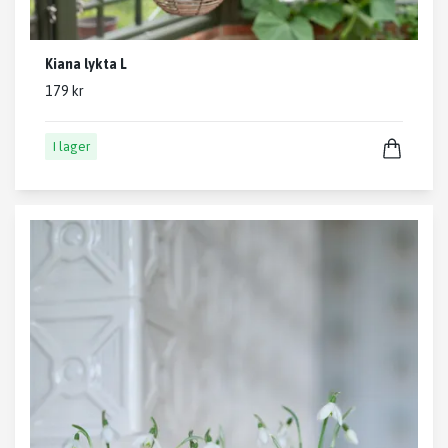
Kiana lykta L
179 kr
I lager