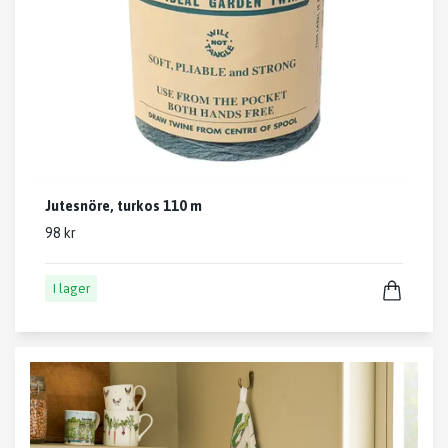
Jutesnöre, turkos 110 m
98 kr
I lager