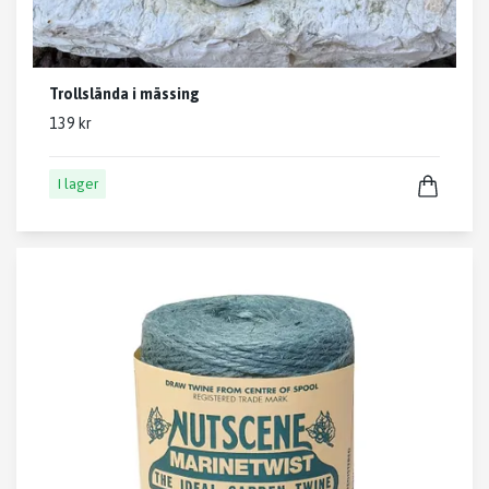
Trollslända i mässing
139 kr
I lager