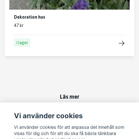
Dekoration hus
47 kr
I lager
Läs mer
Kontakt
Vi använder cookies
Om oss
Vi använder cookies för att anpassa det innehåll som
Köpvillkor
visas för dig och för att du ska få bästa tänkbara
Tips och inspiration för trädgård & uteplats