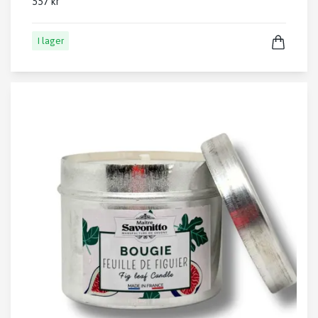
557 kr
I lager