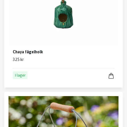
Chaya fågelholk
325 kr
I lager