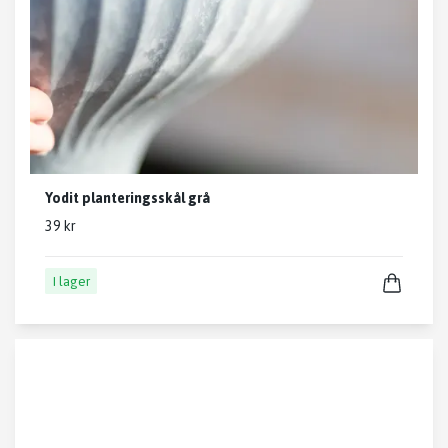
Yodit planteringsskål grå
39 kr
I lager