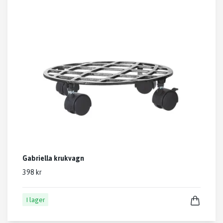
Gabriella krukvagn
398 kr
I lager