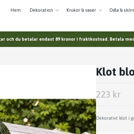
Hem
Dekoration
Krukor & vaser
Odla & skör
ar och du betalar endast 89 kronor i fraktkostnad. Betala med 
Klot b
223 kr
Dekorativt klot i 