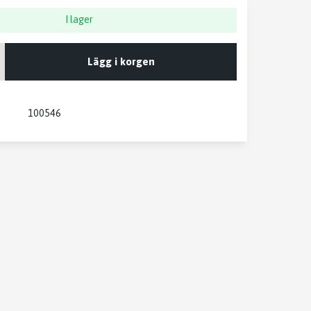
I lager
Lägg i korgen
100546