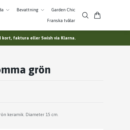
da
Bevattning
Garden Chic
Franska tvålar
kort, faktura eller Swish via Klarna.
lomma grön
grön keramik. Diameter 15 cm.