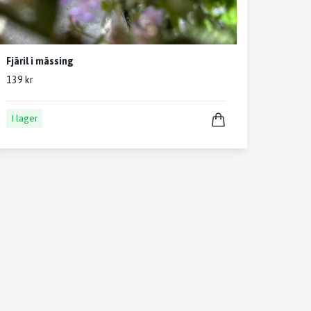
Fjäril i mässing
139 kr
I lager