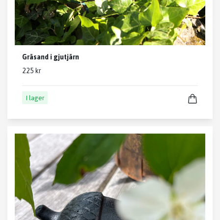
Gräsand i gjutjärn
225 kr
I lager