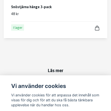
Snöstjärna hänge 3-pack
48 kr
I lager
Läs mer
Kontakt
Vi använder cookies
Om oss
Vi använder cookies för att anpassa det innehåll som
Köpvillkor
visas för dig och för att du ska få bästa tänkbara
Tips och inspiration för trädgård & uteplats
upplevelse när du handlar hos oss.